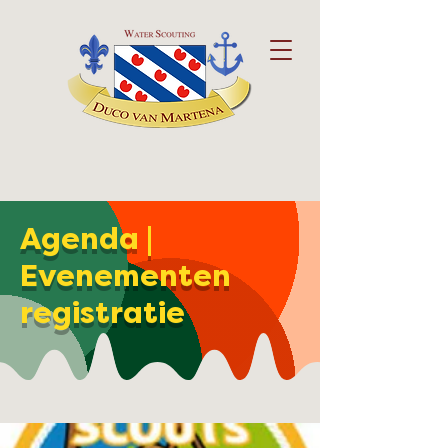
Agenda |
Evenementen
registratie