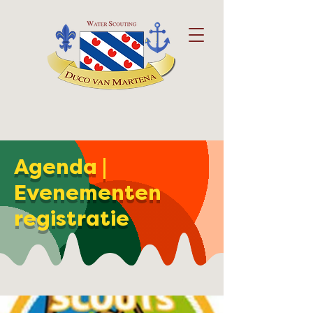
Agenda |
Evenementen
registratie