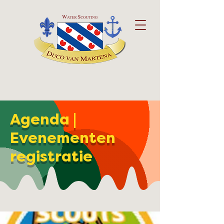
Agenda |
Evenementen
registratie