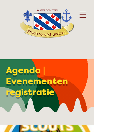
Agenda |
Evenementen
registratie