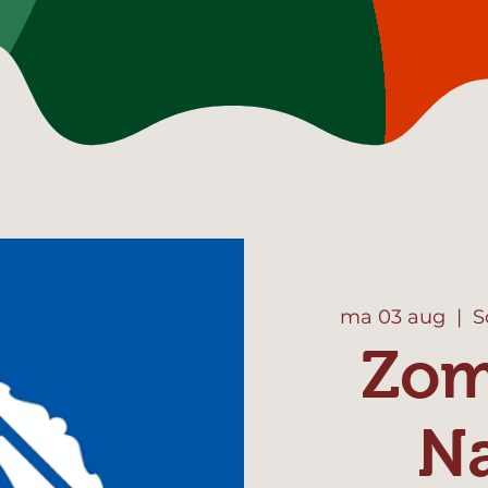
ma 03 aug
  |  
S
Zom
N