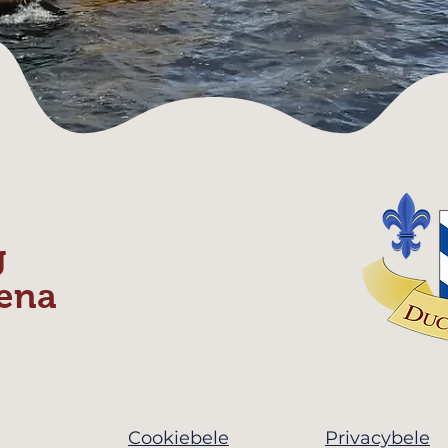
g
ena
Cookiebele
Privacybele