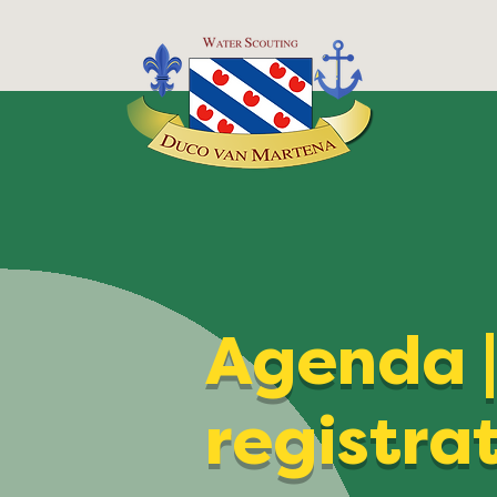
Agenda 
registra