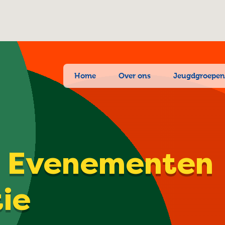
Home
Over ons
Jeugdgroepe
| Evenementen
tie