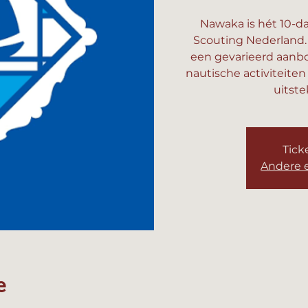
Nawaka is hét 10-
Scouting Nederland
een gevarieerd aanb
nautische activiteiten
uitste
Tick
Andere 
e