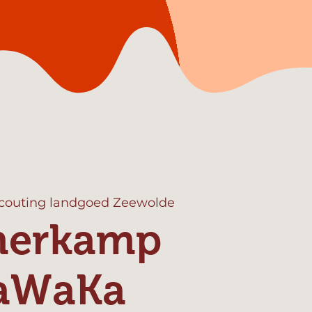
couting landgoed Zeewolde
erkamp
aWaKa